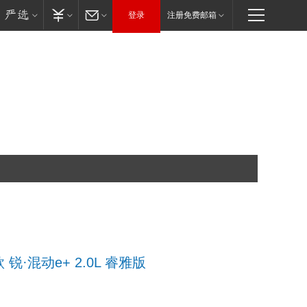
登录
注册免费邮箱
 锐·混动e+ 2.0L 睿雅版