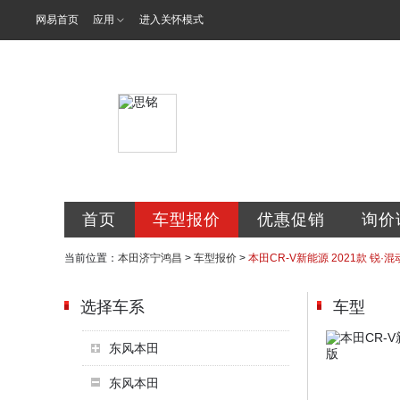
网易首页
应用
进入关怀模式
济宁鸿昌汽车
首页
车型报价
优惠促销
询价
当前位置：
本田济宁鸿昌
>
车型报价
>
本田CR-V新能源 2021款 锐·混动
选择车系
车型
东风本田
东风本田