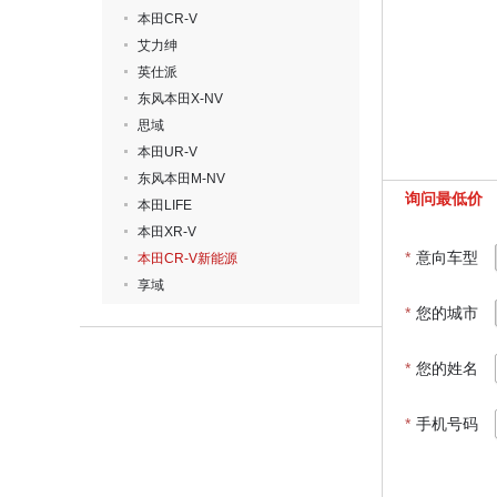
本田CR-V
艾力绅
英仕派
东风本田X-NV
思域
本田UR-V
东风本田M-NV
询问最低价
本田LIFE
本田XR-V
*
意向车型
本田CR-V新能源
享域
*
您的城市
*
您的姓名
*
手机号码