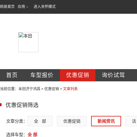
网易首页
应用
进入关怀模式
济宁鸿昌汽车销售
首页
车型报价
优惠促销
询价试驾
当前位置：
本田济宁鸿昌
>
优惠促销
>
文章列表
优惠促销筛选
文章分类：
全   部
优惠促销
新闻资讯
活 
选择车型：
全 部